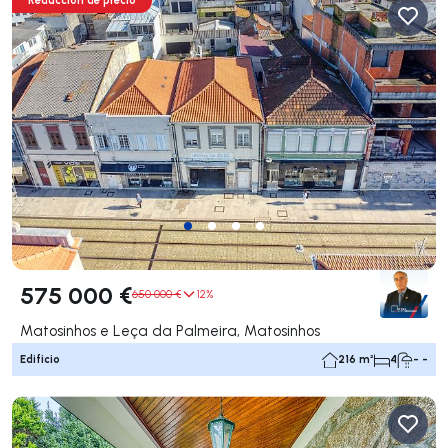
575 000 €
650 000 €
12%
Matosinhos e Leça da Palmeira, Matosinhos
Edificio
216 m²
4
- -