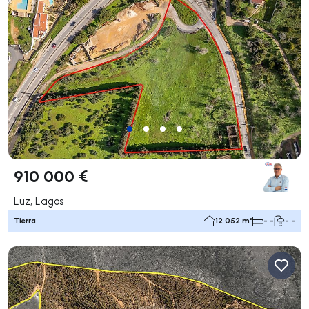
910 000 €
Luz, Lagos
Tierra
12 052 m²
- -
- -