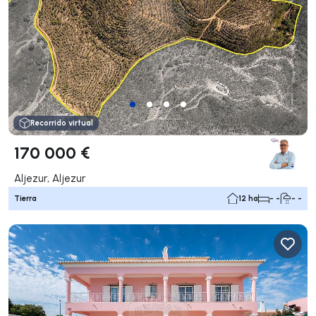
Recorrido virtual
170 000 €
Aljezur, Aljezur
Tierra
12 ha
- -
- -