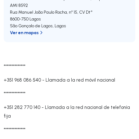
AMI 8592
Rua Manuel João Paulo Rocha, nº 15, CV Dtª
8600-750
Lagos
São Gonçalo de Lagos
,
Lagos
Ver en mapas
**************
+351 968 086 540
-
Llamada a la red móvil nacional
**************
+351 282 770 140
-
Llamada a la red nacional de telefonía
fija
**************