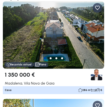
Recorrido virtual
Plano
1 350 000 €
Madalena, Vila Nova de Gaia
Casa
286 m²
3
5