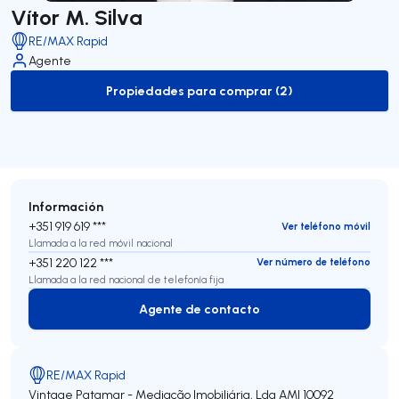
Vítor M. Silva
RE/MAX Rapid
Agente
Propiedades para comprar (2)
to-buy-listing
Información
+351 919 619 ***
Ver teléfono móvil
Llamada a la red móvil nacional
+351 220 122 ***
Ver número de teléfono
Llamada a la red nacional de telefonía fija
Agente de contacto
Agente de contacto
RE/MAX Rapid
Vintage Patamar - Mediação Imobiliária, Lda
AMI 10092