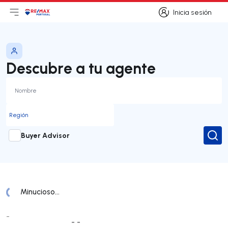
Inicia sesión
Abrir el menú principal
Logotipo
Ir a la página de inicio
Inicia sesión
Descubre a tu agente
Buyer Advisor
Busc
Minucioso...
Lista de agentes
-
- -