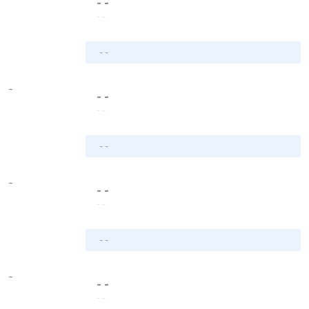
- -
- -
- -
-
- -
- -
- -
-
- -
- -
- -
-
- -
- -