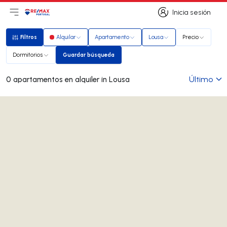
Inicia sesión
Abrir el menú principal
Logotipo
Ir a la página de inicio
Inicia sesión
Filtros
Alquilar
Apartamento
Lousa
Precio
Filtros
Dormitorios
Guardar búsqueda
Guardar búsqueda
Último
0 apartamentos en alquiler in Lousa