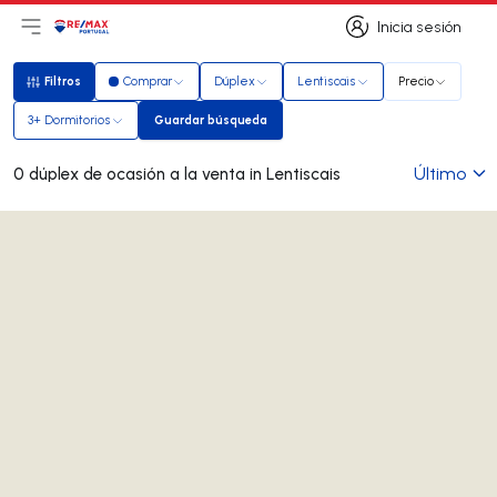
Inicia sesión
Abrir el menú principal
Logotipo
Ir a la página de inicio
Inicia sesión
Filtros
Comprar
Dúplex
Lentiscais
Precio
Filtros
3+ Dormitorios
Guardar búsqueda
Guardar búsqueda
Último
0 dúplex de ocasión a la venta in Lentiscais