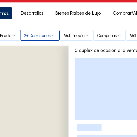
tros
Desarrollos
Bienes Raíces de Lujo
Comprar/Al
Precio
2+ Dormitorios
Multimedia
Campañas
Múl
Lista de listados
-