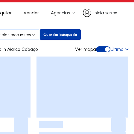
quilar
Vender
Agencias
Inicia sesión
Inicia sesión
tiples propuestas
Guardar búsqueda
Guardar búsqueda
0 dúplex de ocasión a la venta in Marco Cabaço
Ver mapa
Último
Ver mapa
-