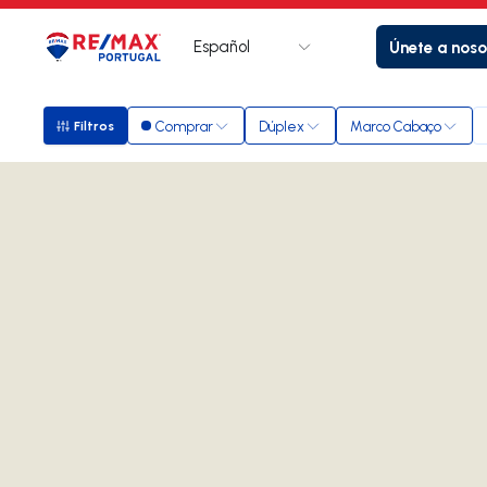
Español
Únete a noso
Logotipo
Ir a la página de inicio
Comprar
Dúplex
Marco Cabaço
Filtros
Filtros