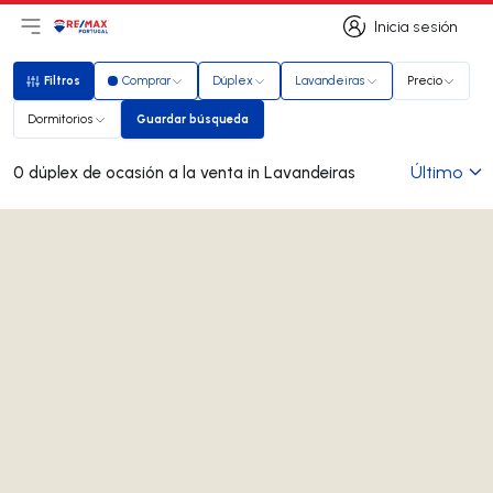
Inicia sesión
Abrir el menú principal
Logotipo
Ir a la página de inicio
Inicia sesión
Filtros
Comprar
Dúplex
Lavandeiras
Precio
Filtros
Dormitorios
Guardar búsqueda
Guardar búsqueda
Último
0 dúplex de ocasión a la venta in Lavandeiras