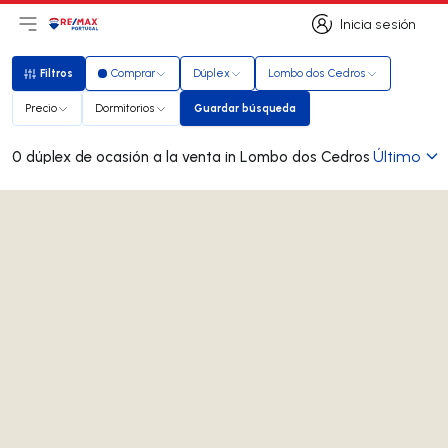
Inicia sesión
Abrir el menú principal
Logotipo
Ir a la página de inicio
Inicia sesión
Filtros
Comprar
Dúplex
Lombo dos Cedros
Filtros
Precio
Dormitorios
Guardar búsqueda
Guardar búsqueda
Último
0 dúplex de ocasión a la venta in Lombo dos Cedros