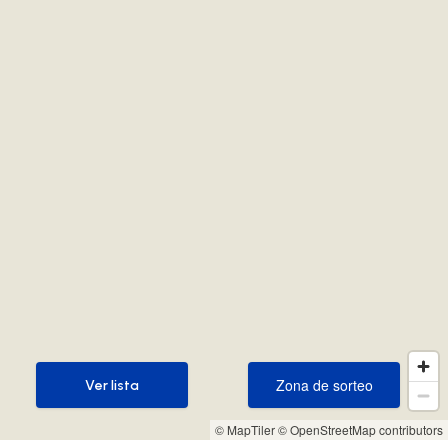
Zona de sorteo
Ver lista
Zona de sorteo
Ver lista
© MapTiler
© OpenStreetMap contributors