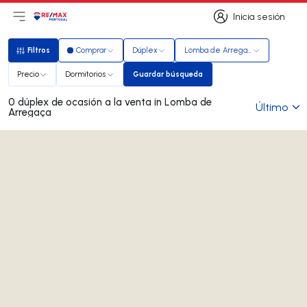
Inicia sesión
Abrir el menú principal
Logotipo
Ir a la página de inicio
Inicia sesión
Filtros
Comprar
Dúplex
Lomba de Arregaça
Filtros
Precio
Dormitorios
Guardar búsqueda
Guardar búsqueda
0 dúplex de ocasión a la venta in Lomba de
Último
Arregaça