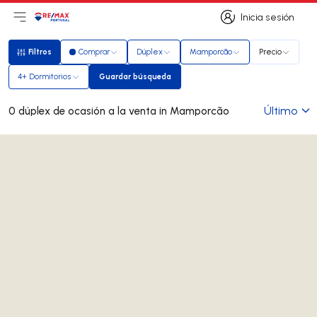
Inicia sesión
Abrir el menú principal
Logotipo
Ir a la página de inicio
Inicia sesión
Filtros
Comprar
Dúplex
Mamporcão
Precio
Filtros
4+ Dormitorios
Guardar búsqueda
Guardar búsqueda
Último
0 dúplex de ocasión a la venta in Mamporcão