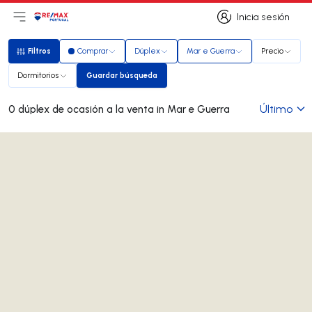
Inicia sesión
Abrir el menú principal
Logotipo
Ir a la página de inicio
Inicia sesión
Filtros
Comprar
Dúplex
Mar e Guerra
Precio
Filtros
Dormitorios
Guardar búsqueda
Guardar búsqueda
Último
0 dúplex de ocasión a la venta in Mar e Guerra