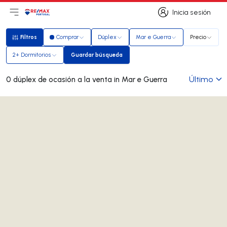
Inicia sesión
Abrir el menú principal
Logotipo
Ir a la página de inicio
Inicia sesión
Filtros
Comprar
Dúplex
Mar e Guerra
Precio
Filtros
2+ Dormitorios
Guardar búsqueda
Guardar búsqueda
Último
0 dúplex de ocasión a la venta in Mar e Guerra