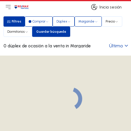
Inicia sesión
Abrir el menú principal
Logotipo
Ir a la página de inicio
Inicia sesión
Filtros
Comprar
Dúplex
Margaride
Precio
Filtros
Dormitorios
Guardar búsqueda
Guardar búsqueda
Último
0 dúplex de ocasión a la venta in Margaride