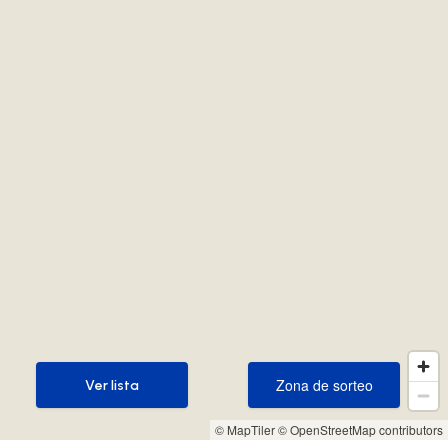
Zona de sorteo
Ver lista
Zona de sorteo
Ver lista
© MapTiler
© OpenStreetMap contributors