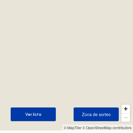
Zona de sorteo
Ver lista
Zona de sorteo
Ver lista
© MapTiler
© OpenStreetMap contributors