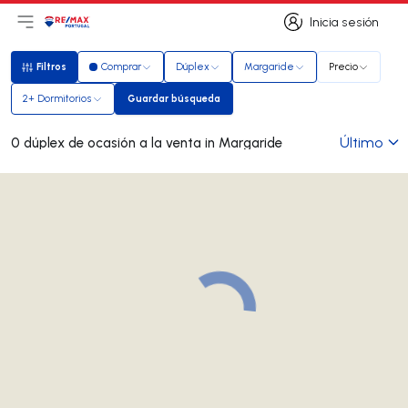
Inicia sesión
Abrir el menú principal
Logotipo
Ir a la página de inicio
Inicia sesión
Filtros
Comprar
Dúplex
Margaride
Precio
Filtros
2+ Dormitorios
Guardar búsqueda
Guardar búsqueda
Último
0 dúplex de ocasión a la venta in Margaride