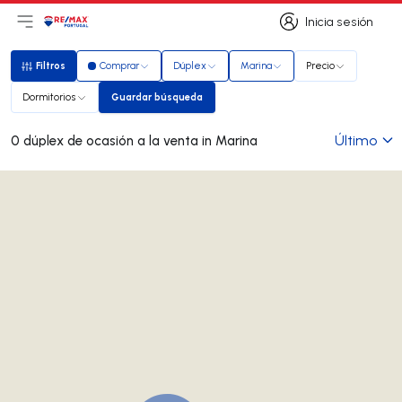
Inicia sesión
Abrir el menú principal
Logotipo
Ir a la página de inicio
Inicia sesión
Filtros
Comprar
Dúplex
Marina
Precio
Filtros
Dormitorios
Guardar búsqueda
Guardar búsqueda
Último
0 dúplex de ocasión a la venta in Marina