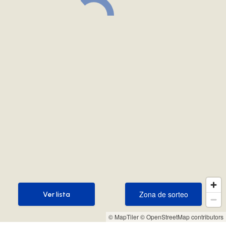
Zona de sorteo
Ver lista
Zona de sorteo
Ver lista
© MapTiler
© OpenStreetMap contributors