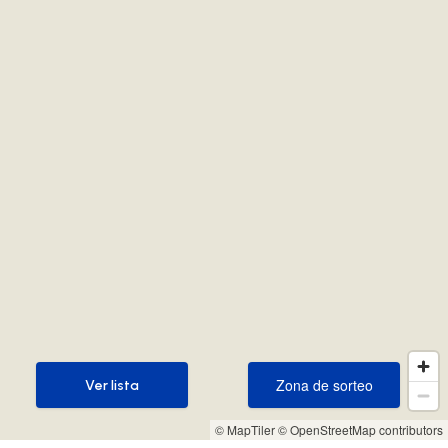
Zona de sorteo
Ver lista
Zona de sorteo
Ver lista
© MapTiler
© OpenStreetMap contributors