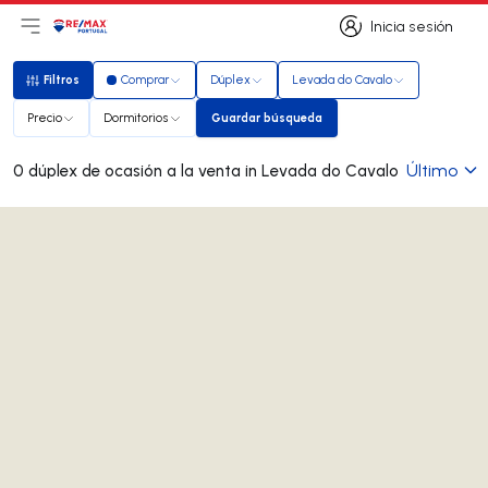
Inicia sesión
Abrir el menú principal
Logotipo
Ir a la página de inicio
Inicia sesión
Filtros
Comprar
Dúplex
Levada do Cavalo
Filtros
Precio
Dormitorios
Guardar búsqueda
Guardar búsqueda
Último
0 dúplex de ocasión a la venta in Levada do Cavalo