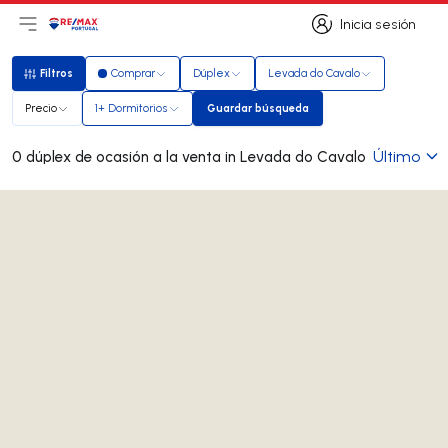
Inicia sesión
Abrir el menú principal
Logotipo
Ir a la página de inicio
Inicia sesión
Filtros
Comprar
Dúplex
Levada do Cavalo
Filtros
Precio
1+ Dormitorios
Guardar búsqueda
Guardar búsqueda
Último
0 dúplex de ocasión a la venta in Levada do Cavalo