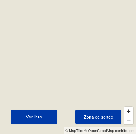
Zona de sorteo
Ver lista
Zona de sorteo
Ver lista
© MapTiler
© OpenStreetMap contributors