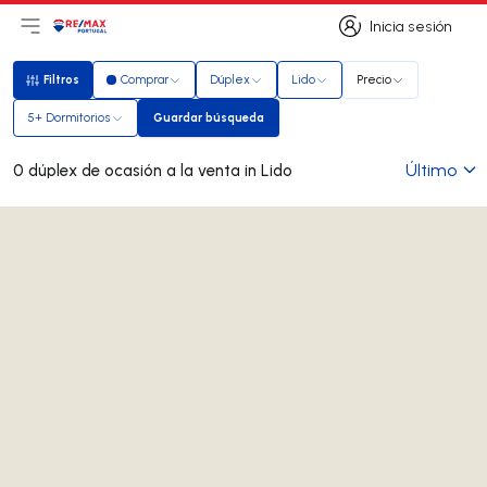
Inicia sesión
Abrir el menú principal
Logotipo
Ir a la página de inicio
Inicia sesión
Filtros
Comprar
Dúplex
Lido
Precio
Filtros
5+ Dormitorios
Guardar búsqueda
Guardar búsqueda
Último
0 dúplex de ocasión a la venta in Lido