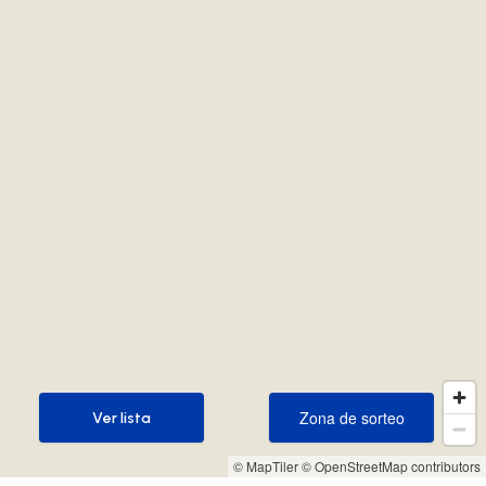
Zona de sorteo
Ver lista
Zona de sorteo
Ver lista
© MapTiler
© OpenStreetMap contributors