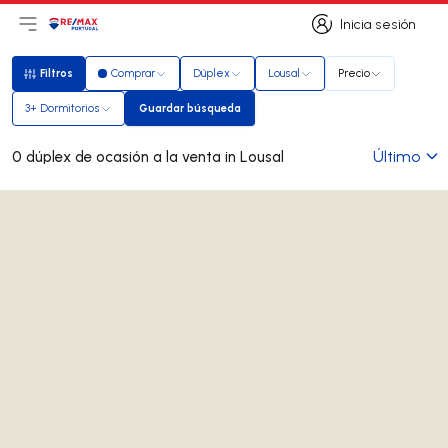
Inicia sesión
Abrir el menú principal
Logotipo
Ir a la página de inicio
Inicia sesión
Filtros
Comprar
Dúplex
Lousal
Precio
Filtros
3+ Dormitorios
Guardar búsqueda
Guardar búsqueda
Último
0 dúplex de ocasión a la venta in Lousal