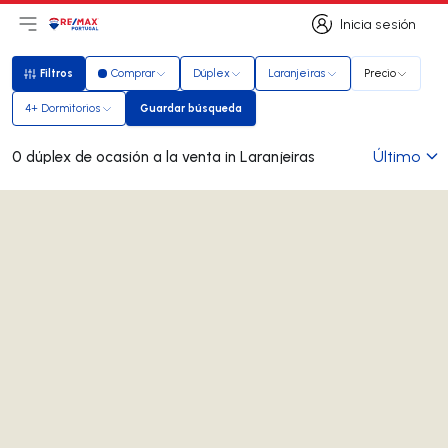
Inicia sesión
Abrir el menú principal
Logotipo
Ir a la página de inicio
Inicia sesión
Filtros
Comprar
Dúplex
Laranjeiras
Precio
Filtros
4+ Dormitorios
Guardar búsqueda
Guardar búsqueda
Último
0 dúplex de ocasión a la venta in Laranjeiras