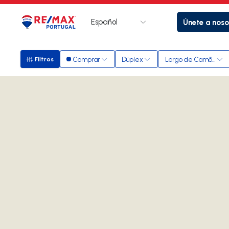
Español
Únete a noso
Logotipo
Ir a la página de inicio
Comprar
Dúplex
Largo de Camões
Filtros
Filtros