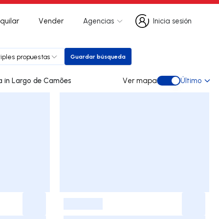
quilar
Vender
Agencias
Inicia sesión
Inicia sesión
tiples propuestas
Guardar búsqueda
Guardar búsqueda
0 dúplex de ocasión a la venta in Largo de Camões
Ver mapa
Último
Ver mapa
-