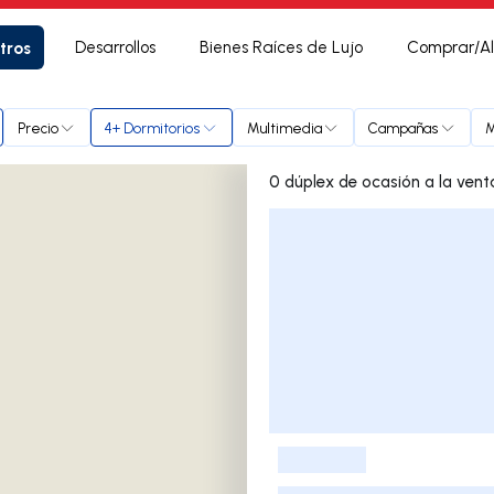
tros
Desarrollos
Bienes Raíces de Lujo
Comprar/Al
Precio
4+ Dormitorios
Multimedia
Campañas
M
Lista de listados
-