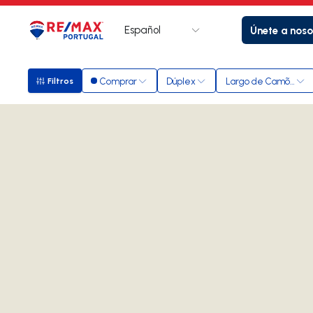
Español
Únete a noso
Logotipo
Ir a la página de inicio
Comprar
Dúplex
Largo de Camões
Filtros
Filtros