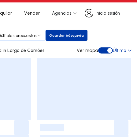
quilar
Vender
Agencias
Inicia sesión
Inicia sesión
últiples propuestas
Guardar búsqueda
Guardar búsqueda
0 dúplex de ocasión a la venta in Largo de Camões
Ver mapa
Último
Ver mapa
-