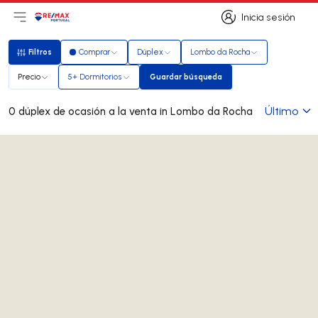
Inicia sesión
Abrir el menú principal
Logotipo
Ir a la página de inicio
Inicia sesión
Filtros
Comprar
Dúplex
Lombo da Rocha
Filtros
Precio
5+ Dormitorios
Guardar búsqueda
Guardar búsqueda
Último
0 dúplex de ocasión a la venta in Lombo da Rocha