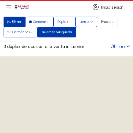
Inicia sesión
Abrir el menú principal
Logotipo
Ir a la página de inicio
Inicia sesión
Filtros
Comprar
Dúplex
Lumiar
Precio
Filtros
2+ Dormitorios
Guardar búsqueda
Guardar búsqueda
Último
3 dúplex de ocasión a la venta in Lumiar