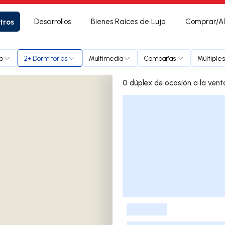
tros
Desarrollos
Bienes Raíces de Lujo
Comprar/Al
o
2+ Dormitorios
Multimedia
Campañas
Múltiple
Lista de listados
-