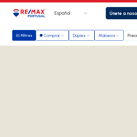
Español
Únete a noso
Logotipo
Ir a la página de inicio
Comprar
Dúplex
Maloeira
Preci
Filtros
Filtros