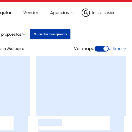
quilar
Vender
Agencias
Inicia sesión
Inicia sesión
s propuestas
Guardar búsqueda
Guardar búsqueda
0 dúplex de ocasión a la venta in Maloeira
Ver mapa
Último
Ver mapa
-