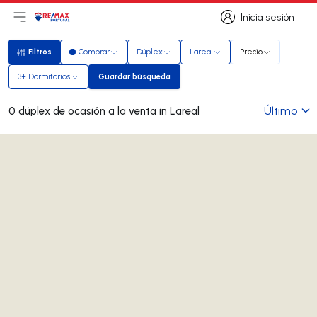
Inicia sesión
Abrir el menú principal
Logotipo
Ir a la página de inicio
Inicia sesión
Filtros
Comprar
Dúplex
Lareal
Precio
Filtros
3+ Dormitorios
Guardar búsqueda
Guardar búsqueda
Último
0 dúplex de ocasión a la venta in Lareal