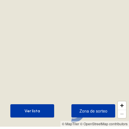
Zona de sorteo
Ver lista
Zona de sorteo
Ver lista
© MapTiler
© OpenStreetMap contributors