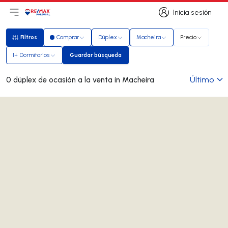
Inicia sesión
Abrir el menú principal
Logotipo
Ir a la página de inicio
Inicia sesión
Filtros
Comprar
Dúplex
Macheira
Precio
Filtros
1+ Dormitorios
Guardar búsqueda
Guardar búsqueda
Último
0 dúplex de ocasión a la venta in Macheira