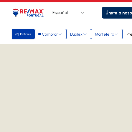
Español
Únete a noso
Logotipo
Ir a la página de inicio
Comprar
Dúplex
Marteleira
Pre
Filtros
Filtros