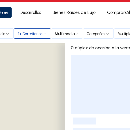
tros
Desarrollos
Bienes Raíces de Lujo
Comprar/Al
cio
2+ Dormitorios
Multimedia
Campañas
Múltip
Lista de listados
-