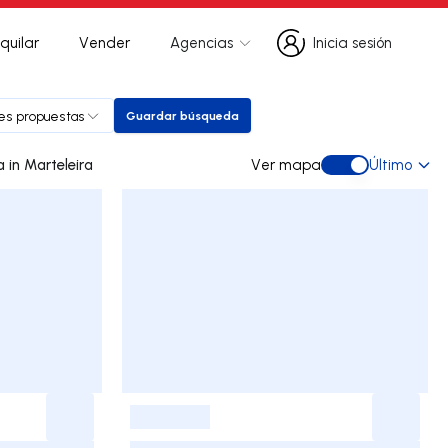
quilar
Vender
Agencias
Inicia sesión
Inicia sesión
les propuestas
Guardar búsqueda
Guardar búsqueda
0 dúplex de ocasión a la venta in Marteleira
Ver mapa
Último
Ver mapa
-