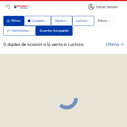
Inicia sesión
Abrir el menú principal
Logotipo
Ir a la página de inicio
Inicia sesión
Filtros
Comprar
Dúplex
Lustosa
Precio
Filtros
2+ Dormitorios
Guardar búsqueda
Guardar búsqueda
Último
0 dúplex de ocasión a la venta in Lustosa