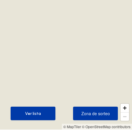
Zona de sorteo
Ver lista
Zona de sorteo
Ver lista
© MapTiler
© OpenStreetMap contributors