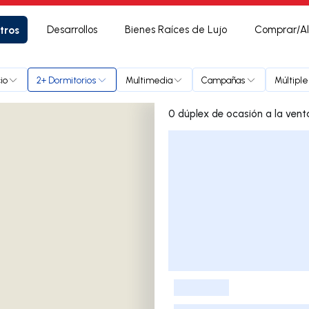
tros
Desarrollos
Bienes Raíces de Lujo
Comprar/Al
io
2+ Dormitorios
Multimedia
Campañas
Múltipl
Lista de listados
-