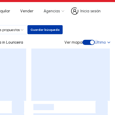
quilar
Vender
Agencias
Inicia sesión
Inicia sesión
es propuestas
Guardar búsqueda
Guardar búsqueda
0 dúplex de ocasión a la venta in Louriceira
Ver mapa
Último
Ver mapa
-