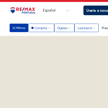
Español
Únete a noso
Logotipo
Ir a la página de inicio
Comprar
Dúplex
Louriceira
Prec
Filtros
Filtros