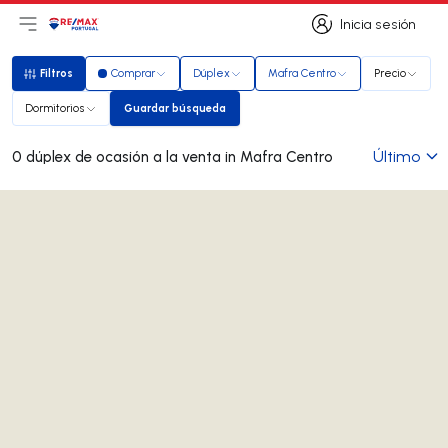
Inicia sesión
Abrir el menú principal
Logotipo
Ir a la página de inicio
Inicia sesión
Filtros
Comprar
Dúplex
Mafra Centro
Precio
Filtros
Dormitorios
Guardar búsqueda
Guardar búsqueda
Último
0 dúplex de ocasión a la venta in Mafra Centro