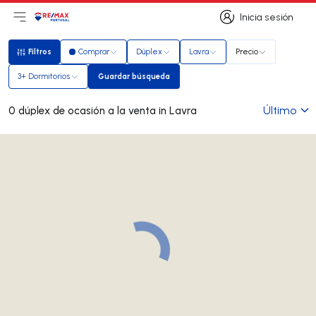
Inicia sesión
Abrir el menú principal
Logotipo
Ir a la página de inicio
Inicia sesión
Filtros
Comprar
Dúplex
Lavra
Precio
Filtros
3+ Dormitorios
Guardar búsqueda
Guardar búsqueda
Último
0 dúplex de ocasión a la venta in Lavra