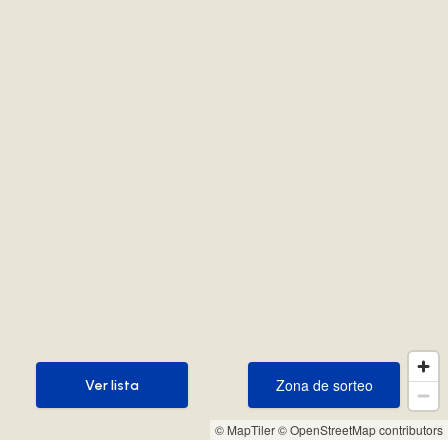
Zona de sorteo
Ver lista
Zona de sorteo
Ver lista
© MapTiler
© OpenStreetMap contributors