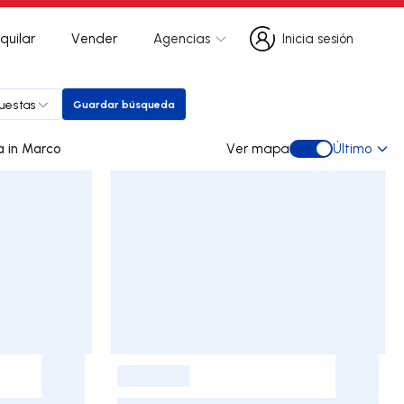
quilar
Vender
Agencias
Inicia sesión
Inicia sesión
puestas
Guardar búsqueda
Guardar búsqueda
0 dúplex de ocasión a la venta in Marco
Ver mapa
Último
Ver mapa
-