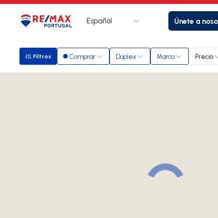
Español
Únete a noso
Logotipo
Ir a la página de inicio
Comprar
Dúplex
Marco
Precio
Filtros
Filtros