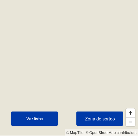
Zona de sorteo
Ver lista
Zona de sorteo
Ver lista
© MapTiler
© OpenStreetMap contributors