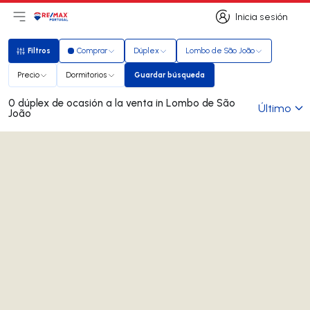
Inicia sesión
Abrir el menú principal
Logotipo
Ir a la página de inicio
Inicia sesión
Filtros
Comprar
Dúplex
Lombo de São João
Filtros
Precio
Dormitorios
Guardar búsqueda
Guardar búsqueda
0 dúplex de ocasión a la venta in Lombo de São
Último
João