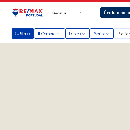
Español
Únete a noso
Logotipo
Ir a la página de inicio
Comprar
Dúplex
Marina
Precio
Filtros
Filtros