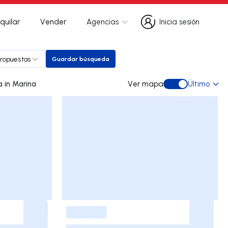
quilar
Vender
Agencias
Inicia sesión
Inicia sesión
propuestas
Guardar búsqueda
Guardar búsqueda
0 dúplex de ocasión a la venta in Marina
Ver mapa
Último
Ver mapa
-