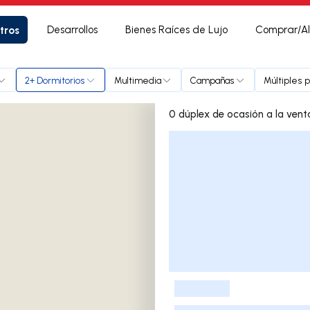
tros
Desarrollos
Bienes Raíces de Lujo
Comprar/Al
2+ Dormitorios
Multimedia
Campañas
Múltiples 
Lista de listados
-