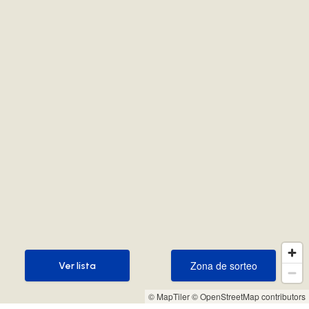
Zona de sorteo
Ver lista
Zona de sorteo
Ver lista
© MapTiler
© OpenStreetMap contributors