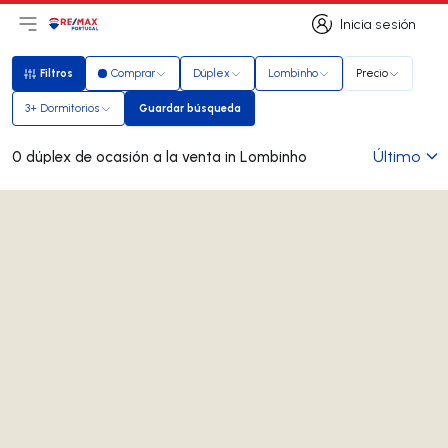
Inicia sesión
Abrir el menú principal
Logotipo
Ir a la página de inicio
Inicia sesión
Filtros
Comprar
Dúplex
Lombinho
Precio
Filtros
3+ Dormitorios
Guardar búsqueda
Guardar búsqueda
Último
0 dúplex de ocasión a la venta in Lombinho