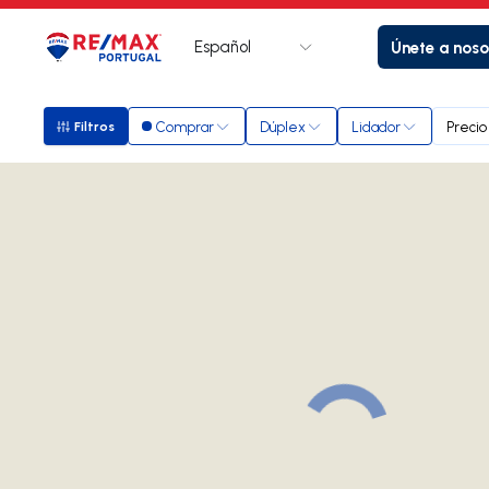
Español
Únete a noso
Logotipo
Ir a la página de inicio
Comprar
Dúplex
Lidador
Precio
Filtros
Filtros