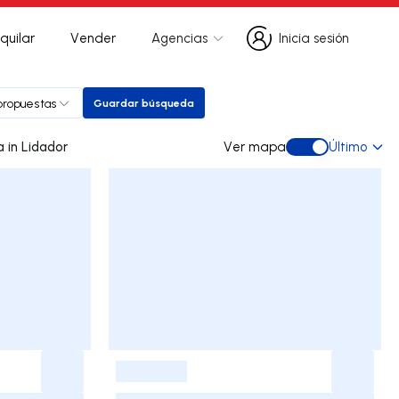
quilar
Vender
Agencias
Inicia sesión
Inicia sesión
propuestas
Guardar búsqueda
Guardar búsqueda
0 dúplex de ocasión a la venta in Lidador
Ver mapa
Último
Ver mapa
-