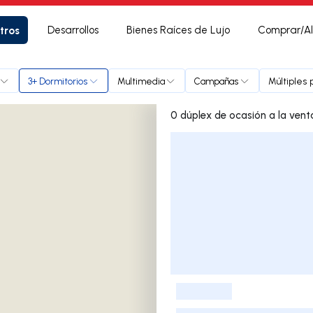
tros
Desarrollos
Bienes Raíces de Lujo
Comprar/Al
3+ Dormitorios
Multimedia
Campañas
Múltiples 
Lista de listados
-