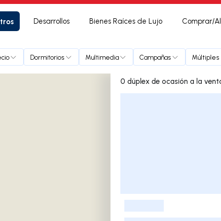
tros
Desarrollos
Bienes Raíces de Lujo
Comprar/Al
ecio
Dormitorios
Multimedia
Campañas
Múltiples
Lista de listados
-