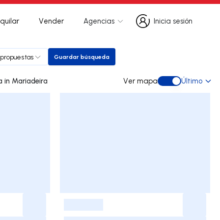
quilar
Vender
Agencias
Inicia sesión
Inicia sesión
 propuestas
Guardar búsqueda
Guardar búsqueda
0 dúplex de ocasión a la venta in Mariadeira
Ver mapa
Último
Ver mapa
-