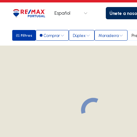
Español
Únete a noso
Logotipo
Ir a la página de inicio
Comprar
Dúplex
Mariadeira
Pr
Filtros
Filtros