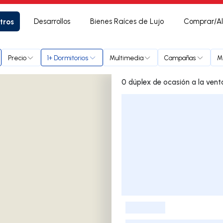
tros
Desarrollos
Bienes Raíces de Lujo
Comprar/Al
ação
Precio
1+ Dormitorios
Multimedia
Campañas
M
Lista de listados
-