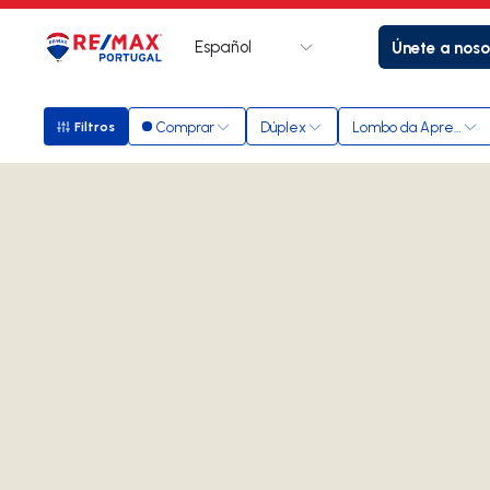
Español
Únete a noso
Logotipo
Ir a la página de inicio
Comprar
Dúplex
Lombo da Apresent
Filtros
Filtros