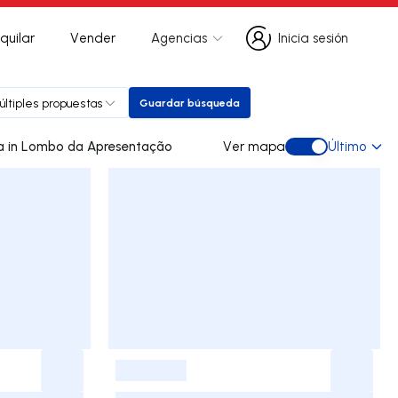
quilar
Vender
Agencias
Inicia sesión
Inicia sesión
últiples propuestas
Guardar búsqueda
Guardar búsqueda
0 dúplex de ocasión a la venta in Lombo da Apresentação
Ver mapa
Último
Ver mapa
-