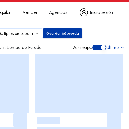
quilar
Vender
Agencias
Inicia sesión
Inicia sesión
últiples propuestas
Guardar búsqueda
Guardar búsqueda
0 dúplex de ocasión a la venta in Lombo do Furado
Ver mapa
Último
Ver mapa
-