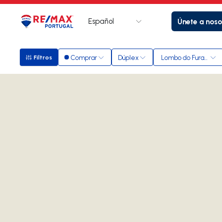
Español
Únete a noso
Logotipo
Ir a la página de inicio
Comprar
Dúplex
Lombo do Furado
Filtros
Filtros