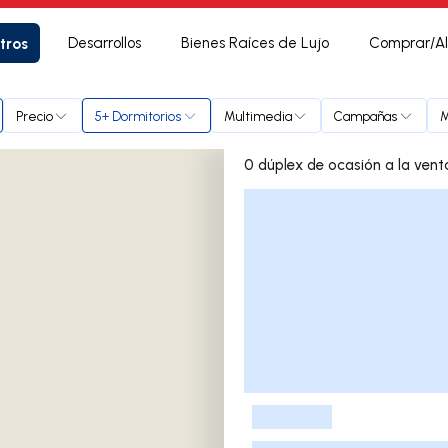
tros
Desarrollos
Bienes Raíces de Lujo
Comprar/Al
Precio
5+ Dormitorios
Multimedia
Campañas
M
Lista de listados
-