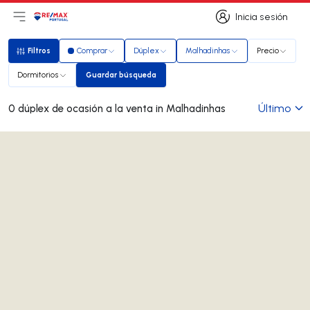
Inicia sesión
Abrir el menú principal
Logotipo
Ir a la página de inicio
Inicia sesión
Filtros
Comprar
Dúplex
Malhadinhas
Precio
Filtros
Dormitorios
Guardar búsqueda
Guardar búsqueda
Último
0 dúplex de ocasión a la venta in Malhadinhas