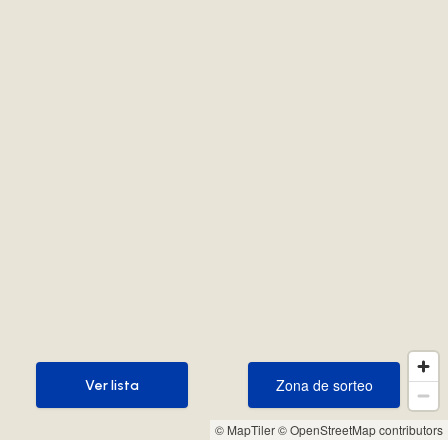
Zona de sorteo
Ver lista
Zona de sorteo
Ver lista
© MapTiler
© OpenStreetMap contributors