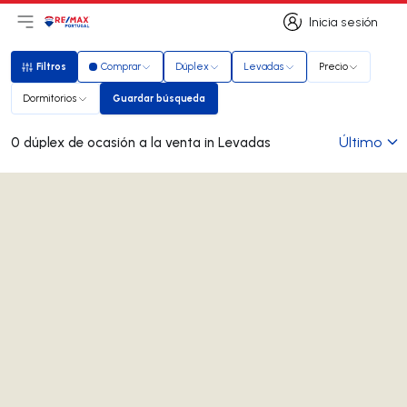
Inicia sesión
Abrir el menú principal
Logotipo
Ir a la página de inicio
Inicia sesión
Filtros
Comprar
Dúplex
Levadas
Precio
Filtros
Dormitorios
Guardar búsqueda
Guardar búsqueda
Último
0 dúplex de ocasión a la venta in Levadas