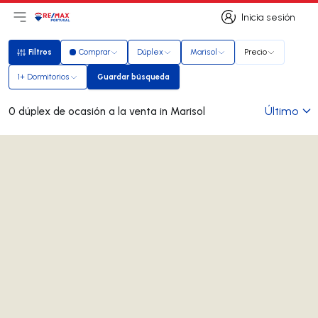
Inicia sesión
Abrir el menú principal
Logotipo
Ir a la página de inicio
Inicia sesión
Filtros
Comprar
Dúplex
Marisol
Precio
Filtros
1+ Dormitorios
Guardar búsqueda
Guardar búsqueda
Último
0 dúplex de ocasión a la venta in Marisol