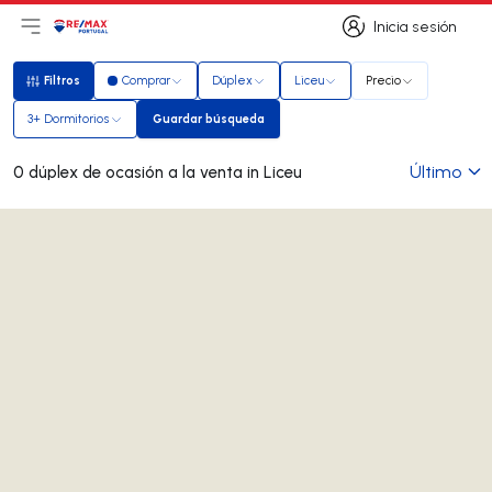
Inicia sesión
Abrir el menú principal
Logotipo
Ir a la página de inicio
Inicia sesión
Filtros
Comprar
Dúplex
Liceu
Precio
Filtros
3+ Dormitorios
Guardar búsqueda
Guardar búsqueda
Último
0 dúplex de ocasión a la venta in Liceu