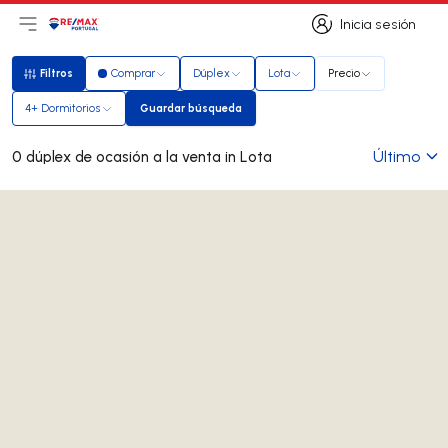
Inicia sesión
Abrir el menú principal
Logotipo
Ir a la página de inicio
Inicia sesión
Filtros
Comprar
Dúplex
Lota
Precio
Filtros
4+ Dormitorios
Guardar búsqueda
Guardar búsqueda
Último
0 dúplex de ocasión a la venta in Lota