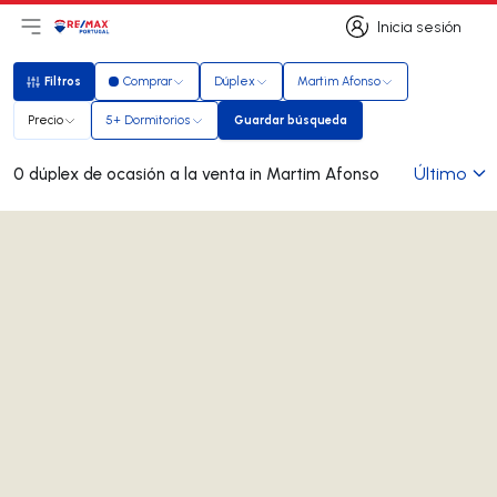
Inicia sesión
Abrir el menú principal
Logotipo
Ir a la página de inicio
Inicia sesión
Filtros
Comprar
Dúplex
Martim Afonso
Filtros
Precio
5+ Dormitorios
Guardar búsqueda
Guardar búsqueda
Último
0 dúplex de ocasión a la venta in Martim Afonso