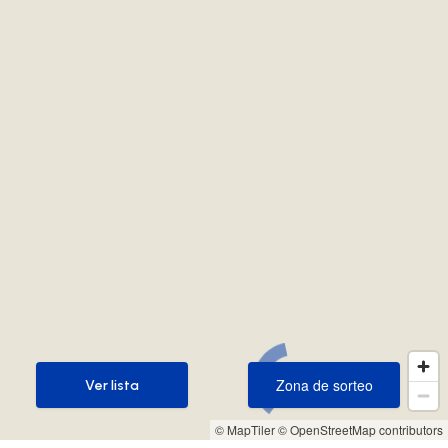
Zona de sorteo
Ver lista
Zona de sorteo
Ver lista
© MapTiler
© OpenStreetMap contributors