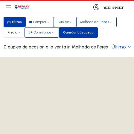
Inicia sesión
Abrir el menú principal
Logotipo
Ir a la página de inicio
Inicia sesión
Filtros
Comprar
Dúplex
Malhada de Peres
Filtros
Precio
5+ Dormitorios
Guardar búsqueda
Guardar búsqueda
Último
0 dúplex de ocasión a la venta in Malhada de Peres