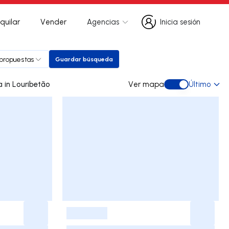
quilar
Vender
Agencias
Inicia sesión
Inicia sesión
 propuestas
Guardar búsqueda
Guardar búsqueda
0 dúplex de ocasión a la venta in Louribetão
Ver mapa
Último
Ver mapa
-