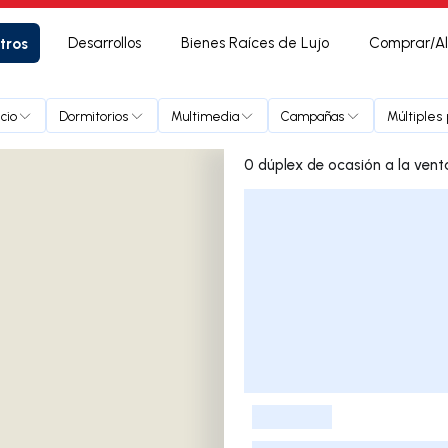
tros
Desarrollos
Bienes Raíces de Lujo
Comprar/Al
cio
Dormitorios
Multimedia
Campañas
Múltiples
Lista de listados
-