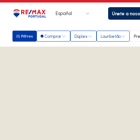
Español
Únete a noso
Logotipo
Ir a la página de inicio
Comprar
Dúplex
Louribetão
Pre
Filtros
Filtros