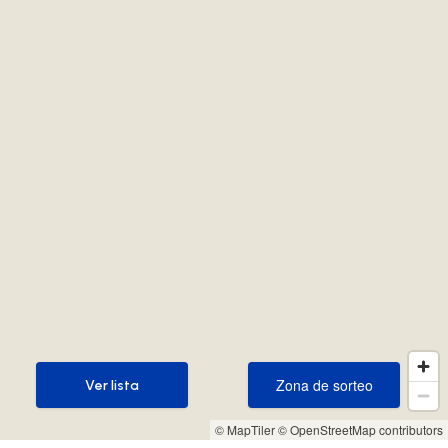
Zona de sorteo
Ver lista
Zona de sorteo
Ver lista
© MapTiler
© OpenStreetMap contributors