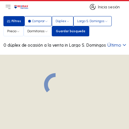
Inicia sesión
Abrir el menú principal
Logotipo
Ir a la página de inicio
Inicia sesión
Filtros
Comprar
Dúplex
Largo S. Domingos
Filtros
Precio
Dormitorios
Guardar búsqueda
Guardar búsqueda
Último
0 dúplex de ocasión a la venta in Largo S. Domingos